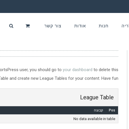
ריה
חנות
אודות
צור קשר
ortsPress user, you should go to
your dashboard
to delete this
able and create new League Tables for your content. Have fun!
League Table
Pos
קבוצה
No data available in table