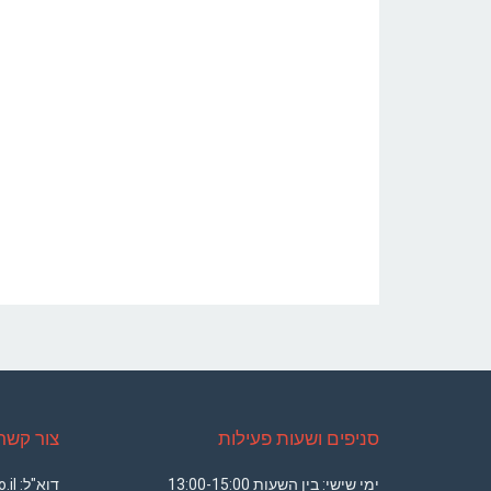
סניפים ושעות פעילות
צור קשר
ימי שישי: בין השעות 13:00-15:00
דוא"ל: office@armsport.co.il