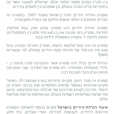
בין חבריו נמנים מספר אלופי עולם ישראלים לשעבר אשר זכו
בתחרויות בדרג הגבוה בעולם, וכן שופטים בין לאומים בכירים.
ספורט הורדת הידיים פעיל בישראל משנת 1987, בספורט זה
חברים ועוסקים בו אלפי אנשים וחלקם אף בצורה מקצוענית.
ספורט הורדת הידיים הינו ספורט עתיק יומין, נטול אלימות,
תחרותי, ממריץ כיפי ומהנה ואין בו מגע פיזי מלא בין המתמודדים,
למעט לחיצת יד טקסית המסמלת ידידות וכבוד.
ספורט זה הינו נטול אלימות כלשהי, ממריץ תחרותי ומהנה, בעל
מגע פיזי מינימלי של לפיתת כפות הידיים ומחולק לפי קטגוריות
משקל.
הורדת ידיים ככלל הינו ספורט אשר הטכניקה לגביו מהווה כ –
70% מהצלחת המתחרה. זהו ספורט של חשיבה, שבו הטכניקה
מהווה גורם בעל חשיבות רבה.
ספורט זה מוכר היטב ומקיים תחרויות בארץ ומחוצה לה, האיגוד
מקיים פעילויות במספר סניפים המלמדים זאת ברחבי הארץ וכן
לימודי הדרכה לקורס מדריכים של מכללת וינגייט/לוינסקי, מייצג
את ישראל באליפויות רשמיות בעולם כגון אליפות אירופה ואליפות
עולם.
מקיים בנוסף לחשיפת הספורט
איגוד הורדת הידיים בישראל
אירועים ליחידים, לקבוצות, לעיריות, וועדי עובדים, בתי מלון,