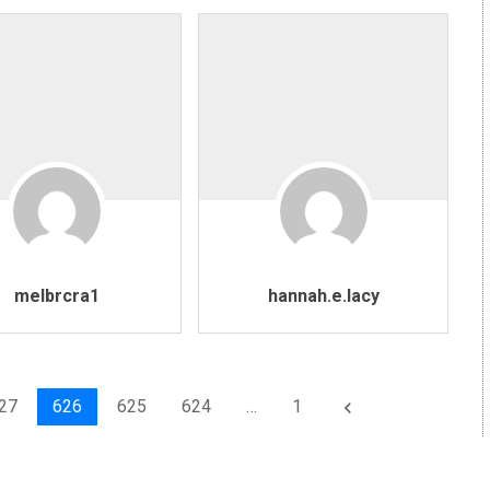
melbrcra1
hannah.e.lacy
27
626
625
624
…
1
keyboard_arrow_left