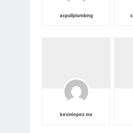
aspullplumbing
s
kevinlopez.mx