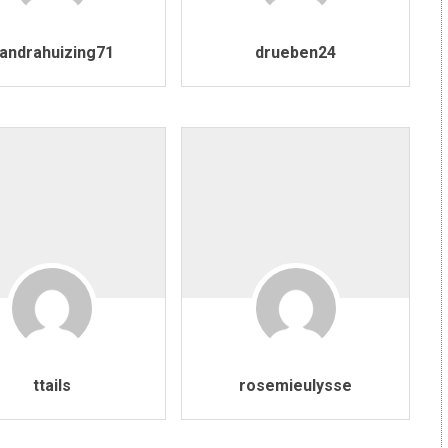
andrahuizing71
drueben24
ttails
rosemieulysse