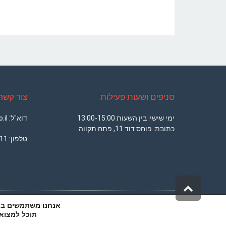
סניפים ושעות פעילות
צור קשר
ימי שישי: בין השעות 13:00-15:00
דוא"ל: office@armsport.co.il
כתובת: פוחס דוד 11, פתח תקווה
טלפון:
11
גלילה
לראש
אנחנו משתמשים בעוג
העמוד
DESIGN BY
MICHAEL RABINER
תוכל למצוא 