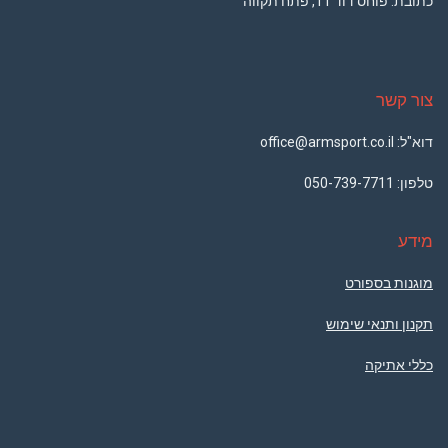
כתובת: פוחס דוד 11, פתח תקווה
צור קשר
דוא"ל: office@armsport.co.il
טלפון:
050-739-7711
מידע
מוגנות בספורט
תקנון ותנאי שימוש
כללי אתיקה