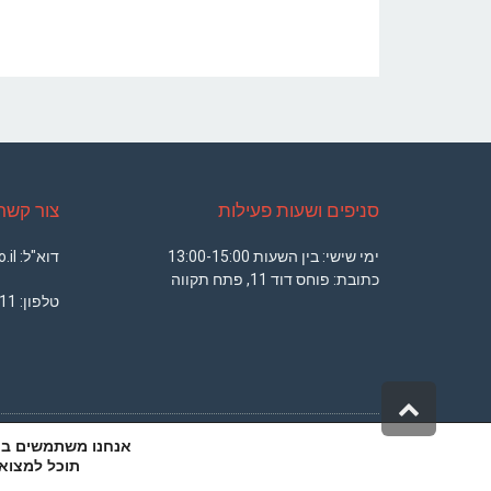
סניפים ושעות פעילות
צור קשר
ימי שישי: בין השעות 13:00-15:00
דוא"ל: office@armsport.co.il
כתובת: פוחס דוד 11, פתח תקווה
טלפון:
11
גלילה
לראש
אנחנו משתמשים בעוג
העמוד
DESIGN BY
MICHAEL RABINER
תוכל למצוא 