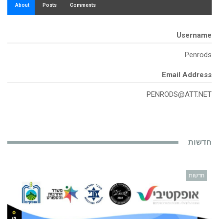
About
Posts
Comments
Username
Penrods
Email Address
PENRODS@ATT.NET
חדשות
חדשות