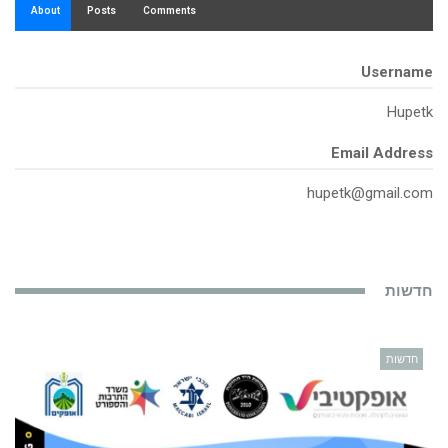
About
Posts
Comments
Username
Hupetk
Email Address
hupetk@gmail.com
חדשות
חדשות