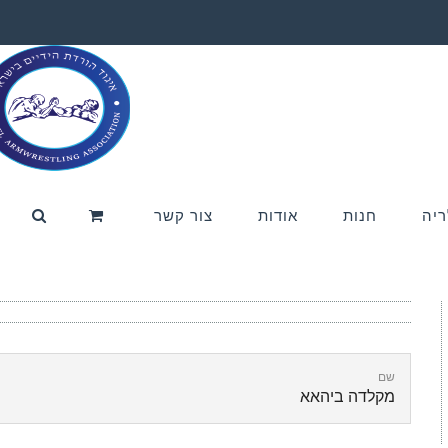
ריה
חנות
אודות
צור קשר
שם
מקלדה ביהאא