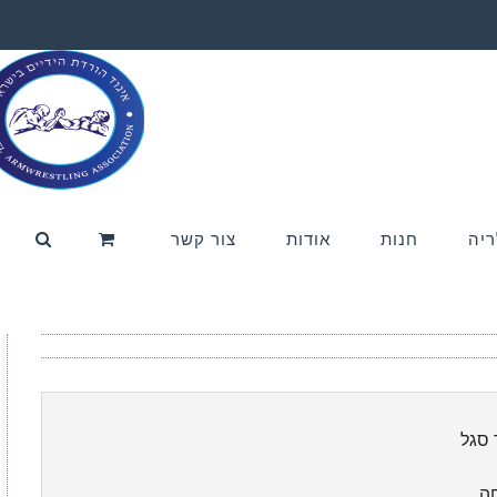
ריה
חנות
אודות
צור קשר
 סגל
ה