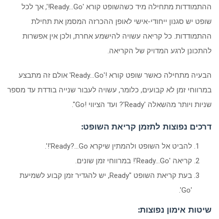
ההתמודדות מתחילה מיד כשהשופט קורא 'Ready…Go!', אך לכל
שופט יש סגנון ייחודי-אישי לאופן ההכרזה המסמן את תחילת
ההתמודדות. כל קריאה עשויה להישמע אחרת, ולכן אין אפשרות
להתכונן לרגע המדויק של הקריאה.
הבעיה מתחילה כאשר שופט קורא !'Ready…Go' אולם זה מתבצע
במרווחי זמן לא קבועים, כלומר, עשויה לעבור שנייה בודדת עד מספר
שניות ויותר מהשאלה 'Ready'? ועד הציווי !Go".
דרכים נפוצות לתזמן קריאת השופט:
להביט אל השופט ולהמתין שיקרא Ready?…Go'!'.
קריאה 'Ready…Go'! במרווחי זמן שונים.
בעת קריאת השופט "Ready, יש להגדיר זמן קבוע לשמיעת
'Go'.
שיטות אימון נפוצות: