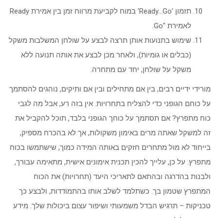
תזמון 'Ready…Go' במוח לקביעת מרווח זמן בין אמירת Ready
לאמירת "Go.
שימוש בתנועות אותן תרצה לבצע על שולחן המשלבות משקל
(כבלים או גומיות), ולאחר מכן לבצע את אותה תנועה ללא
משקל על שולחן, יחד עם מתחרה.
מורידי ידיים רבים, בין אם מתחילים ובין אם ותיקים, נוהגים להסתמך
על כוחם הגופני כדי להצליח בתחרויות. אין בזה רע, אבל מה לגבי
כוח מתפרץ? אם תסתמך על כוחך הגופני בלבד, תוכל להקביל את
זה למשקל שאתה מרים באימון משקולות, אך לא בהכרח מספיק,
בייחוד לא מול מתחרים חזקים באותה המידה כמוך, שישתמשו בכוח
מתפרץ. על כן, עלייך להכין תכנית אימונים אישית, מתאימה עבורך,
ולבנות בהדרגה ובהתאם לתאריכי היעד (תחרויות) את הכוח
המתפרץ שטמון בך. כשתלמד לשלב אותו בהתמודדות, ולבצע כך
טכניקות – תרגיש הבדל משמעותי ושיפור עצום ביכולות שלך. מידע