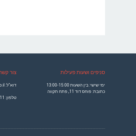
סניפים ושעות פעילות
צור קשר
ימי שישי: בין השעות 13:00-15:00
דוא"ל: office@armsport.co.il
כתובת: פוחס דוד 11, פתח תקווה
טלפון:
11