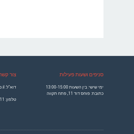
סניפים ושעות פעילות
צור קשר
ימי שישי: בין השעות 13:00-15:00
דוא"ל: office@armsport.co.il
כתובת: פוחס דוד 11, פתח תקווה
טלפון:
11